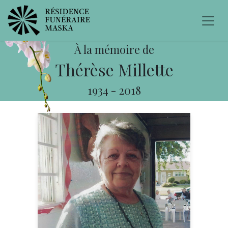
À la mémoire de
Thérèse Millette
1934
-
2018