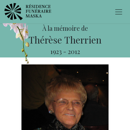
À la mémoire de
Thérèse Therrien
1923
-
2012