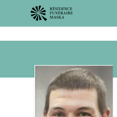
Avis de décès
Services offer