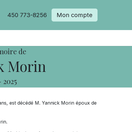
450 773-8256
Mon compte
moire de
k Morin
-
2025
 ans, est décédé M. Yannick Morin époux de
rin.