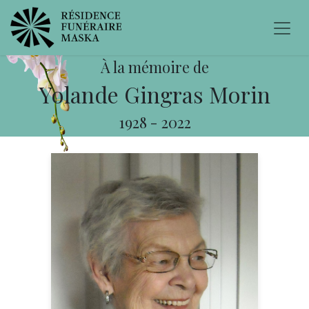
À la mémoire de
Yolande Gingras Morin
1928
-
2022