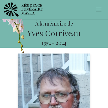
À la mémoire de
Yves Corriveau
1952
-
2024