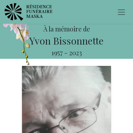
À la mémoire de
Yvon Bissonnette
1957
-
2023