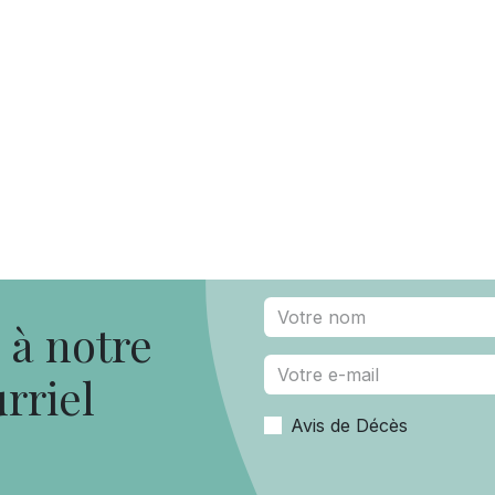
à notre
rriel
Avis de Décès