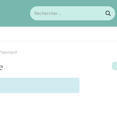
ts
Devenir membre
Votre coopérative
Paiement
e