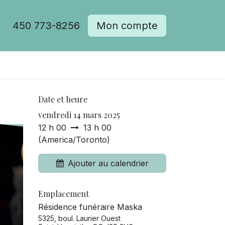
450 773-8256
Mon compte
Date et heure
vendredi 14 mars 2025
12 h 00
13 h 00
(
America/Toronto
)
Ajouter au calendrier
Emplacement
Résidence funéraire Maska
5325, boul. Laurier Ouest