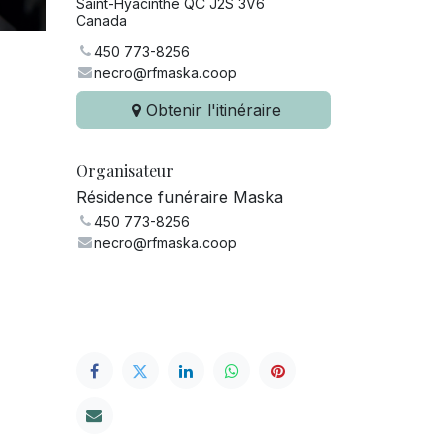
Saint-Hyacinthe QC J2S 3V6
Canada
450 773-8256
necro@rfmaska.coop
Obtenir l'itinéraire
Organisateur
Résidence funéraire Maska
450 773-8256
necro@rfmaska.coop