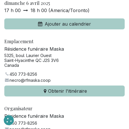
dimanche 6 avril 2025
17 h 00
18 h 00
(
America/Toronto
)
Ajouter au calendrier
Emplacement
Résidence funéraire Maska
5325, boul. Laurier Ouest
Saint-Hyacinthe QC J2S 3V6
Canada
450 773-8256
necro@rfmaska.coop
Obtenir l'itinéraire
Organisateur
Résidence funéraire Maska
450 773-8256