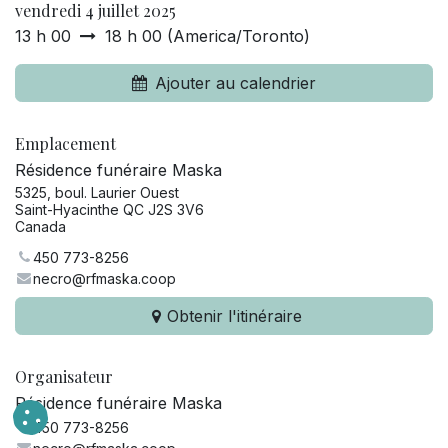
vendredi 4 juillet 2025
13 h 00
18 h 00
(
America/Toronto
)
Ajouter au calendrier
Emplacement
Résidence funéraire Maska
5325, boul. Laurier Ouest
Saint-Hyacinthe QC J2S 3V6
Canada
450 773-8256
necro@rfmaska.coop
Obtenir l'itinéraire
Organisateur
Résidence funéraire Maska
450 773-8256